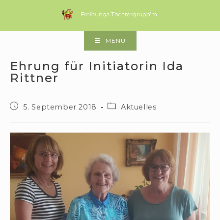
Zum
Inhalt
springen
MENÜ
Ehrung für Initiatorin Ida
Rittner
Beitrag
Beitrags-
5. September 2018
Aktuelles
veröffentlicht:
Kategorie: