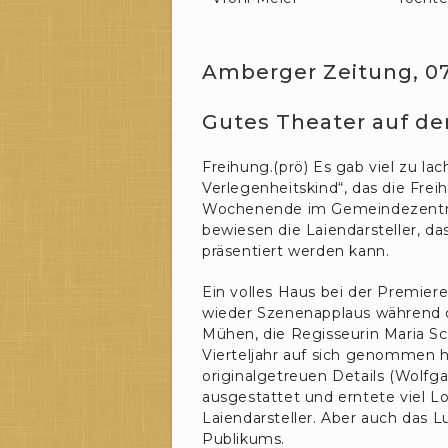
Amberger Zeitung, 07
Gutes Theater auf de
Freihung.(prö) Es gab viel zu l
Verlegenheitskind“, das die Fr
Wochenende im Gemeindezentrum
bewiesen die Laiendarsteller, d
präsentiert werden kann.
Ein volles Haus bei der Premier
wieder Szenenapplaus während d
Mühen, die Regisseurin Maria Sc
Vierteljahr auf sich genommen 
originalgetreuen Details (Wolfg
ausgestattet und erntete viel L
Laiendarsteller. Aber auch das L
Publikums.