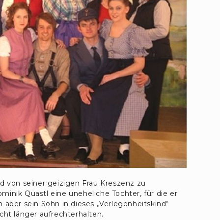
d von seiner geizigen Frau Kreszenz zu
nik Quastl eine uneheliche Tochter, für die er
ch aber sein Sohn in dieses „Verlegenheitskind“
nicht länger aufrechterhalten.