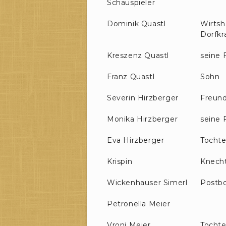
Schauspieler
Dominik Quastl
Wirtsh
Dorfk
Kreszenz Quastl
seine
Franz Quastl
Sohn
Severin Hirzberger
Freun
Monika Hirzberger
seine 
Eva Hirzberger
Tochte
Krispin
Knecht
Wickenhauser Simerl
Postb
Petronella Meier
Vroni Meier
Tochter