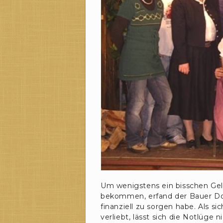
Um wenigstens ein bisschen Gel
bekommen, erfand der Bauer Domi
finanziell zu sorgen habe. Als si
verliebt, lässt sich die Notlüge 