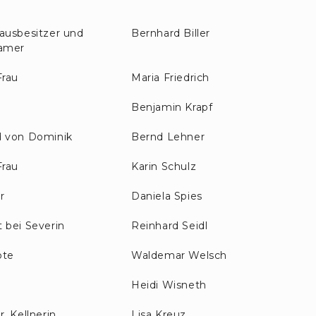
ausbesitzer und
Bernhard Biller
ramer
 Frau
Maria Friedrich
Benjamin Krapf
d von Dominik
Bernd Lehner
Frau
Karin Schulz
r
Daniela Spies
 bei Severin
Reinhard Seidl
ote
Waldemar Welsch
Heidi Wisneth
, Kellnerin
Lisa Kreuz