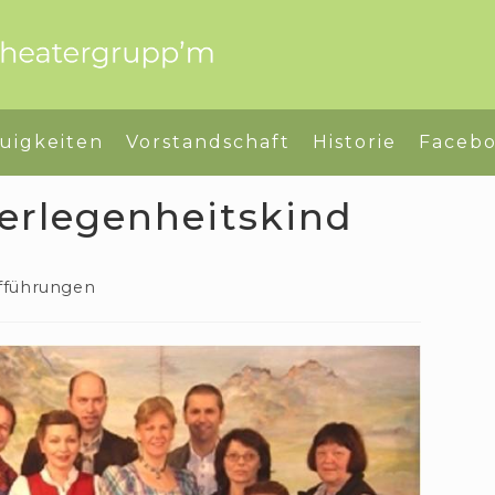
uigkeiten
Vorstandschaft
Historie
Faceb
erlegenheitskind
gs-
fführungen
rie: